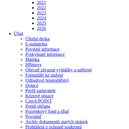
2021
2022
2023
2024
2025
2026
Úřad
Úřední deska
E-podatelna
Povinné informace
Poskytnuté informace
Matrika
Hřbitovy
Obecně závazné vyhlášky a nařízení
Formuláře ke stažení
Odpadové hospodářství
Dotace
Profil zadavatele
Krizové situace
Czech POINT
Portál občana
Pozemkový fond a úřad
Povodně
Archiv dokumentů starých stránek
Prohlášení o ochraně soukromí