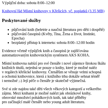
Výpůjční doba: sobota 8:00–12:00
Knihovní řád Místní knihovny v Křešicích, vč. poplatků (3.35 MB)
Poskytované služby
půjčování knih (beletrie a naučná literatura pro děti i dospělé)
půjčování časopisů (Květy, Tina, Žena a život, Instinkt,
Epocha)
bezplatný přístup k internetu: sobota 8:00–12:00 hodin
Evidence včetně výpůjček knih a časopisů je zajišťována
automatizovaným knihovnickým systémem AKS KOHA.
Místní knihovna nabízí pro své čtenáře i nové zájemce širokou škálu
knižních titulů, nejedná se pouze o knihy, které je možné naléz
v regálech křešické knihovny. Čtenářům se věnuje velmi schopná
a ochotná knihovnice, která z knižního trhu dokáže sehnat téměř
i nemožné ;-) Její péče o čtenáře je skutečně výjimečná.
Své si zde najdou také děti všech věkových kategorií a veškerého
zájmu. Mezi knihami je možné nalézt jak obrázkové knihy,
obrovské množství pohádkových knih, tak také příběhy
pro začínající malé čtenáře nebo young adult literaturu.