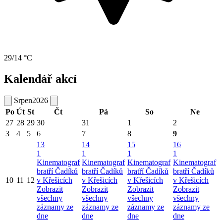
29/14 °C
Kalendář akcí
Srpen
2026
Po
Út
St
Čt
Pá
So
Ne
27
28
29
30
31
1
2
3
4
5
6
7
8
9
13
14
15
16
1
1
1
1
Kinematograf
Kinematograf
Kinematograf
Kinematograf
bratří Čadíků
bratří Čadíků
bratří Čadíků
bratří Čadíků
10
11
12
v Křešicích
v Křešicích
v Křešicích
v Křešicích
Zobrazit
Zobrazit
Zobrazit
Zobrazit
všechny
všechny
všechny
všechny
záznamy ze
záznamy ze
záznamy ze
záznamy ze
dne
dne
dne
dne