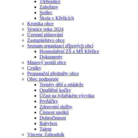
Třeboutice
Zahořany
Sedlec
Škola v Křešicích
Kronika obce
Vesnice roku 2024
Územní plánování
Zastupitelstvo obce
Seznam organizací zřízených obcí
Hospodaření ZŠ a MŠ Křešice
Dokumenty
Mapový portál obce
Ceníky
Propagační předměty obce
Obec podporuje
Trenéry dětí a mládeže
Opuštěné kočky
Účast na lyžařském výcviku
Prvňáčky
Zdravotní služby
Činnost spolků
Dobročinnost
Babybox
Talent
Vincenc Zahradník