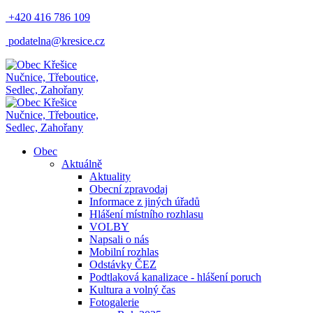
+420 416 786 109
podatelna@kresice.cz
Nučnice, Třeboutice,
Sedlec, Zahořany
Nučnice, Třeboutice,
Sedlec, Zahořany
Obec
Aktuálně
Aktuality
Obecní zpravodaj
Informace z jiných úřadů
Hlášení místního rozhlasu
VOLBY
Napsali o nás
Mobilní rozhlas
Odstávky ČEZ
Podtlaková kanalizace - hlášení poruch
Kultura a volný čas
Fotogalerie