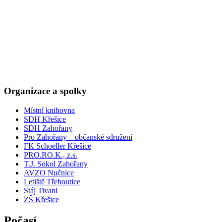
Organizace a spolky
Místní knihovna
SDH Křešice
SDH Zahořany
Pro Zahořany – občanské sdružení
FK Schoeller Křešice
PRO.RO.K., z.s.
T.J. Sokol Zahořany
AVZO Nučnice
Letiště Třeboutice
Stáj Tivani
ZŠ Křešice
Počasí