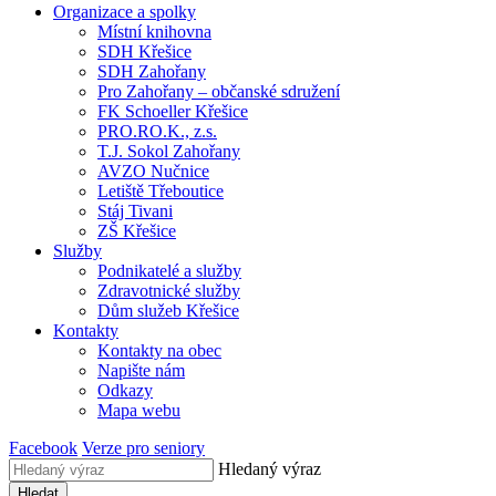
Organizace a spolky
Místní knihovna
SDH Křešice
SDH Zahořany
Pro Zahořany – občanské sdružení
FK Schoeller Křešice
PRO.RO.K., z.s.
T.J. Sokol Zahořany
AVZO Nučnice
Letiště Třeboutice
Stáj Tivani
ZŠ Křešice
Služby
Podnikatelé a služby
Zdravotnické služby
Dům služeb Křešice
Kontakty
Kontakty na obec
Napište nám
Odkazy
Mapa webu
Facebook
Verze pro seniory
Hledaný výraz
Hledat