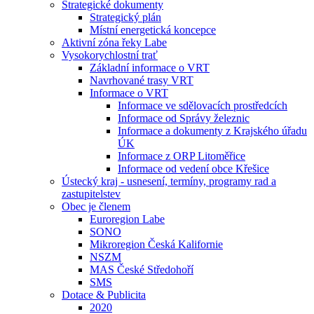
Strategické dokumenty
Strategický plán
Místní energetická koncepce
Aktivní zóna řeky Labe
Vysokorychlostní trať
Základní informace o VRT
Navrhované trasy VRT
Informace o VRT
Informace ve sdělovacích prostředcích
Informace od Správy železnic
Informace a dokumenty z Krajského úřadu
ÚK
Informace z ORP Litoměřice
Informace od vedení obce Křešice
Ústecký kraj - usnesení, termíny, programy rad a
zastupitelstev
Obec je členem
Euroregion Labe
SONO
Mikroregion Česká Kalifornie
NSZM
MAS České Středohoří
SMS
Dotace & Publicita
2020