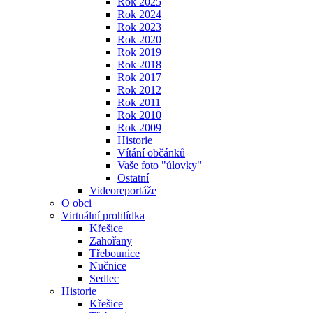
Rok 2025
Rok 2024
Rok 2023
Rok 2020
Rok 2019
Rok 2018
Rok 2017
Rok 2012
Rok 2011
Rok 2010
Rok 2009
Historie
Vítání občánků
Vaše foto "úlovky"
Ostatní
Videoreportáže
O obci
Virtuální prohlídka
Křešice
Zahořany
Třebounice
Nučnice
Sedlec
Historie
Křešice