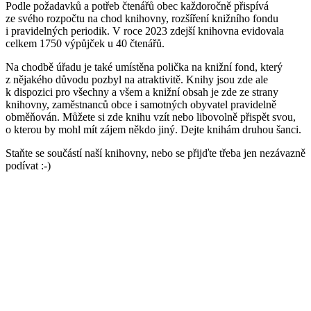
Podle požadavků a potřeb čtenářů obec každoročně přispívá
ze svého rozpočtu na chod knihovny, rozšíření knižního fondu
i pravidelných periodik. V roce 2023 zdejší knihovna evidovala
celkem 1750 výpůjček u 40 čtenářů.
Na chodbě úřadu je také umístěna polička na knižní fond, který
z nějakého důvodu pozbyl na atraktivitě. Knihy jsou zde ale
k dispozici pro všechny a všem a knižní obsah je zde ze strany
knihovny, zaměstnanců obce i samotných obyvatel pravidelně
obměňován. Můžete si zde knihu vzít nebo libovolně přispět svou,
o kterou by mohl mít zájem někdo jiný. Dejte knihám druhou šanci.
Staňte se součástí naší knihovny, nebo se přijďte třeba jen nezávazně
podívat :-)