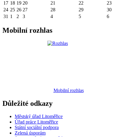
17
18
19
20
21
22
23
24
25
26
27
28
29
30
31
1
2
3
4
5
6
Mobilní rozhlas
Mobilní rozhlas
Důležité odkazy
Městský úřad Litoměřice
Úřad práce Litoměřice
Státní sociální podpora
Zelená úsporám