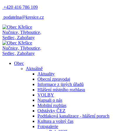
+420 416 786 109
podatelna@kresice.cz
Nučnice, Třeboutice,
Sedlec, Zahořany
Nučnice, Třeboutice,
Sedlec, Zahořany
Obec
Aktuálně
Aktuality
Obecní zpravodaj
Informace z jiných úřadů
Hlášení místního rozhlasu
VOLBY
Napsali o nás
Mobilní rozhlas
Odstávky ČEZ
Podtlaková kanalizace - hlášení poruch
Kultura a volný čas
Fotogalerie