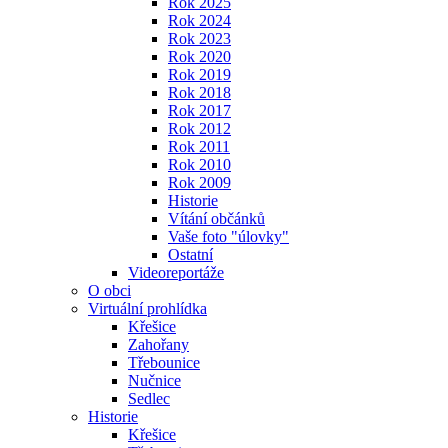
Rok 2025
Rok 2024
Rok 2023
Rok 2020
Rok 2019
Rok 2018
Rok 2017
Rok 2012
Rok 2011
Rok 2010
Rok 2009
Historie
Vítání občánků
Vaše foto "úlovky"
Ostatní
Videoreportáže
O obci
Virtuální prohlídka
Křešice
Zahořany
Třebounice
Nučnice
Sedlec
Historie
Křešice