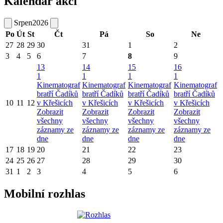
Kalendář akcí
Srpen
2026
Po
Út
St
Čt
Pá
So
Ne
27
28
29
30
31
1
2
3
4
5
6
7
8
9
13
14
15
16
1
1
1
1
Kinematograf
Kinematograf
Kinematograf
Kinematograf
bratří Čadíků
bratří Čadíků
bratří Čadíků
bratří Čadíků
10
11
12
v Křešicích
v Křešicích
v Křešicích
v Křešicích
Zobrazit
Zobrazit
Zobrazit
Zobrazit
všechny
všechny
všechny
všechny
záznamy ze
záznamy ze
záznamy ze
záznamy ze
dne
dne
dne
dne
17
18
19
20
21
22
23
24
25
26
27
28
29
30
31
1
2
3
4
5
6
Mobilní rozhlas