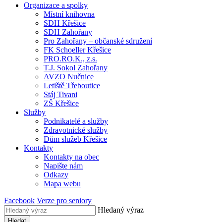
Organizace a spolky
Místní knihovna
SDH Křešice
SDH Zahořany
Pro Zahořany – občanské sdružení
FK Schoeller Křešice
PRO.RO.K., z.s.
T.J. Sokol Zahořany
AVZO Nučnice
Letiště Třeboutice
Stáj Tivani
ZŠ Křešice
Služby
Podnikatelé a služby
Zdravotnické služby
Dům služeb Křešice
Kontakty
Kontakty na obec
Napište nám
Odkazy
Mapa webu
Facebook
Verze pro seniory
Hledaný výraz
Hledat