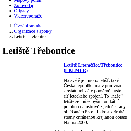
Mapový portál
Zpravodaj
Odpady
Videoreportáže
Úvodní stránka
Organizace a spolky
Letiště Třeboutice
Letiště Třeboutice
Letiště Litoměřice/Třeboutice
(LKLMER)
Na světě je mnoho letišť, také
Česká republika má v porovnání
s ostatními státy poměrně hustou
síť leteckého spojení. To „naše“
letiště se může pyšnit unikátní
polohou na ostrově z jedné strany
obtékaném řekou Labe a z druhé
strany chráněnou krajinnou oblastí
Natura 2000.