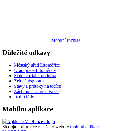
Mobilní rozhlas
Důležité odkazy
Městský úřad Litoměřice
Úřad práce Litoměřice
Státní sociální podpora
Zelená úsporám
Stavy a průtoky na tocích
Záchranná stanice Falco
Jízdní řády
Mobilní aplikace
Sledujte informace z našeho webu v
mobilní aplikaci –