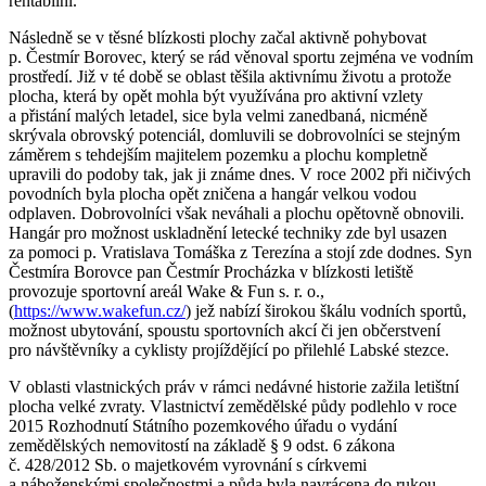
rentabilní.
Následně se v těsné blízkosti plochy začal aktivně pohybovat
p. Čestmír Borovec, který se rád věnoval sportu zejména ve vodním
prostředí. Již v té době se oblast těšila aktivnímu životu a protože
plocha, která by opět mohla být využívána pro aktivní vzlety
a přistání malých letadel, sice byla velmi zanedbaná, nicméně
skrývala obrovský potenciál, domluvili se dobrovolníci se stejným
záměrem s tehdejším majitelem pozemku a plochu kompletně
upravili do podoby tak, jak ji známe dnes. V roce 2002 při ničivých
povodních byla plocha opět zničena a hangár velkou vodou
odplaven. Dobrovolníci však neváhali a plochu opětovně obnovili.
Hangár pro možnost uskladnění letecké techniky zde byl usazen
za pomoci p. Vratislava Tomáška z Terezína a stojí zde dodnes. Syn
Čestmíra Borovce pan Čestmír Procházka v blízkosti letiště
provozuje sportovní areál Wake & Fun s. r. o.,
(
https://www.wakefun.cz/
) jež nabízí širokou škálu vodních sportů,
možnost ubytování, spoustu sportovních akcí či jen občerstvení
pro návštěvníky a cyklisty projíždějící po přilehlé Labské stezce.
V oblasti vlastnických práv v rámci nedávné historie zažila letištní
plocha velké zvraty. Vlastnictví zemědělské půdy podlehlo v roce
2015 Rozhodnutí Státního pozemkového úřadu o vydání
zemědělských nemovitostí na základě § 9 odst. 6 zákona
č. 428/2012 Sb. o majetkovém vyrovnání s církvemi
a náboženskými společnostmi a půda byla navrácena do rukou