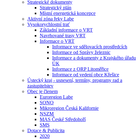
Strategické dokumenty
Strategický plán
Místní energetická koncepce
Aktivní zóna řeky Labe
Vysokorychlostní trať
Základní informace o VRT
Navrhované trasy VRT
Informace o VRT
Informace ve sdělovacích prostředcích
Informace od Správy železnic
Informace a dokumenty z Krajského úřadu
ÚK
Informace z ORP Litoměřice
Informace od vedení obce Křešice
Ústecký kraj - usnesení, termíny, programy rad a
zastupitelstev
Obec je členem
Euroregion Labe
SONO
Mikroregion Česká Kalifornie
NSZM
MAS České Středohoří
SMS
Dotace & Publicita
2020