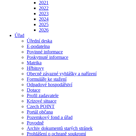
2021
2022
2023
2024
2025
2026
Úřad
Úřední deska
E-podatelna
Povinné informace
Poskytnuté informace
Matrika
Hřbitovy
Obecně závazné vyhlášky a nařízení
Formuláře ke stažení
Odpadové hospodářství
Dotace
Profil zadavatele
Krizové situace
Czech POINT
Portál občana
Pozemkový fond a úřad
Povodně
Archiv dokumentů starých stránek
Prohlášení o ochraně soukromí