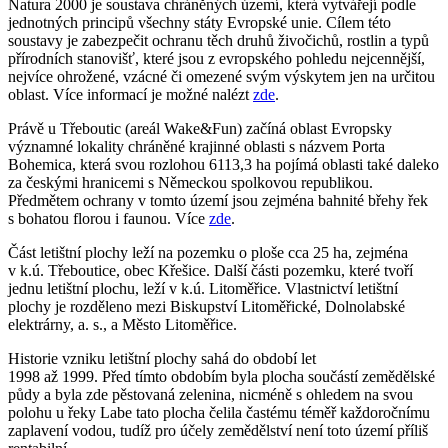
Natura 2000 je soustava chráněných území, která vytvářejí podle
jednotných principů všechny státy Evropské unie. Cílem této
soustavy je zabezpečit ochranu těch druhů živočichů, rostlin a typů
přírodních stanovišť, které jsou z evropského pohledu nejcennější,
nejvíce ohrožené, vzácné či omezené svým výskytem jen na určitou
oblast. Více informací je možné nalézt
zde
.
Právě u Třeboutic (areál Wake&Fun) začíná oblast Evropsky
významné lokality chráněné krajinné oblasti s názvem Porta
Bohemica, která svou rozlohou 6113,3 ha pojímá oblasti také daleko
za českými hranicemi s Německou spolkovou republikou.
Předmětem ochrany v tomto území jsou zejména bahnité břehy řek
s bohatou florou i faunou. Více
zde
.
Část letištní plochy leží na pozemku o ploše cca 25 ha, zejména
v k.ú. Třeboutice, obec Křešice. Další části pozemku, které tvoří
jednu letištní plochu, leží v k.ú. Litoměřice. Vlastnictví letištní
plochy je rozděleno mezi Biskupství Litoměřické, Dolnolabské
elektrárny, a. s., a Město Litoměřice.
Historie vzniku letištní plochy sahá do období let
1998 až 1999. Před tímto obdobím byla plocha součástí zemědělské
půdy a byla zde pěstovaná zelenina, nicméně s ohledem na svou
polohu u řeky Labe tato plocha čelila častému téměř každoročnímu
zaplavení vodou, tudíž pro účely zemědělství není toto území příliš