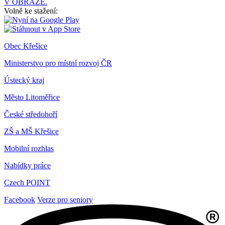
V OBRAZE.
Volně ke stažení:
Obec Křešice
Ministerstvo pro místní rozvoj ČR
Ústecký kraj
Město Litoměřice
České středohoří
ZŠ a MŠ Křešice
Mobilní rozhlas
Nabídky práce
Czech POINT
Facebook
Verze pro seniory