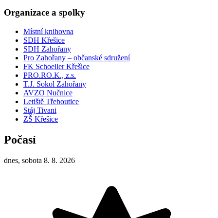
Organizace a spolky
Místní knihovna
SDH Křešice
SDH Zahořany
Pro Zahořany – občanské sdružení
FK Schoeller Křešice
PRO.RO.K., z.s.
T.J. Sokol Zahořany
AVZO Nučnice
Letiště Třeboutice
Stáj Tivani
ZŠ Křešice
Počasí
dnes, sobota 8. 8. 2026