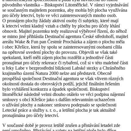
původního vlastníka – Biskupství Litoměřické. V rámci vyjednávání
se současným majitelem pozemku, aby mohla být plocha využívána
pro účely letectví, bylo ve věci zainteresovaných mnoho osob.
O pronájem plochy žádaly aktivní osoby či subjekty, které mají
k letectví velmi kladný vztah a chtěly by plochu pro účely létání
obnovit. Majitel pozemku tedy realizoval výběrové řízení, do něhož
se mimo jiné přihlásila Destinační agentura České středohoří, majitel
areálu Wake & Fun pan Čestmír Procházka a zájem o plochu měla
i obec Křešice, která by spolu se zainteresovanými osobami cílila
na opětovné uvedení plochy do provozu. Objevili se však také
spekulanti, kteří měli zájem plochu rozdělit a jednotlivé části
pronajímat pro účely rekreace či rybaření, což si v této malebné části
u řeky Labe v bezprostřední blízkosti Labské stezky a Chráněného
krajinného území Natura 2000 nelze ani představit. Obecně
prospěšná společnost Destinační agentura se však vlivem různých
okolností dostala do obrovských potíží, jejichž finálním řešením
bylo vyhlášení konkurzu a úpadek společnosti. Biskupství
litoměřické následně velmi dlouho otálelo ve věci podpisu nájemní
smlouvy s obcí Křešice jako s dalším relevantním uchazečem
o užívání plochy a nakonec smlouvu podepsalo se společnosti
Letecké práce a služby s. r. o., a letištní plocha je tak aktuálně
pronajímána pro účely letectví.
V současné době je provoz letiště zrušen a přistávání letadel zde
není umožněno. Přistávání a vzlety na letištní ploše bylo dříve