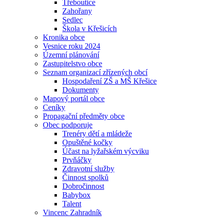
Třeboutice
Zahořany
Sedlec
Škola v Křešicích
Kronika obce
Vesnice roku 2024
Územní plánování
Zastupitelstvo obce
Seznam organizací zřízených obcí
Hospodaření ZŠ a MŠ Křešice
Dokumenty
Mapový portál obce
Ceníky
Propagační předměty obce
Obec podporuje
Trenéry dětí a mládeže
Opuštěné kočky
Účast na lyžařském výcviku
Prvňáčky
Zdravotní služby
Činnost spolků
Dobročinnost
Babybox
Talent
Vincenc Zahradník