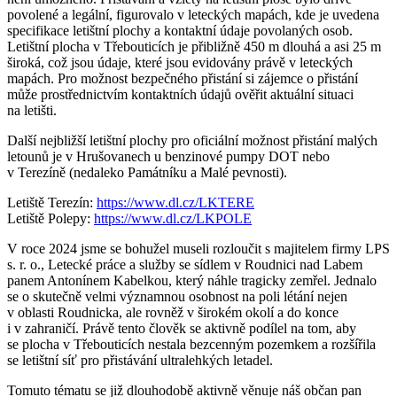
povolené a legální, figurovalo v leteckých mapách, kde je uvedena
specifikace letištní plochy a kontaktní údaje povolaných osob.
Letištní plocha v Třebouticích je přibližně 450 m dlouhá a asi 25 m
široká, což jsou údaje, které jsou evidovány právě v leteckých
mapách. Pro možnost bezpečného přistání si zájemce o přistání
může prostřednictvím kontaktních údajů ověřit aktuální situaci
na letišti.
Další nejbližší letištní plochy pro oficiální možnost přistání malých
letounů je v Hrušovanech u benzinové pumpy DOT nebo
v Terezíně (nedaleko Památníku a Malé pevnosti).
Letiště Terezín:
https://www.dl.cz/LKTERE
Letiště Polepy:
https://www.dl.cz/LKPOLE
V roce 2024 jsme se bohužel museli rozloučit s majitelem firmy LPS
s. r. o., Letecké práce a služby se sídlem v Roudnici nad Labem
panem Antonínem Kabelkou, který náhle tragicky zemřel. Jednalo
se o skutečně velmi významnou osobnost na poli létání nejen
v oblasti Roudnicka, ale rovněž v širokém okolí a do konce
i v zahraničí. Právě tento člověk se aktivně podílel na tom, aby
se plocha v Třebouticích nestala bezcenným pozemkem a rozšířila
se letištní síť pro přistávání ultralehkých letadel.
Tomuto tématu se již dlouhodobě aktivně věnuje náš občan pan