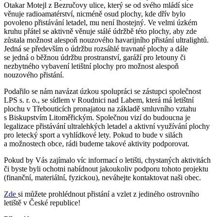
Otakar Motejl z Bezručovy ulice, který se od svého mládí sice
věnuje radioamatérství, nicméně osud plochy, kde dřív bylo
povoleno přistávání letadel, mu není lhostejný. Ve velmi úzkém
kruhu přátel se aktivně věnuje stálé údržbě této plochy, aby zde
zůstala možnost alespoň nouzového havarijního přistání ultralightů.
Jedná se především o údržbu rozsáhlé travnaté plochy a dále
se jedná o běžnou údržbu prostranství, garáží pro letouny či
nezbytného vybavení letištní plochy pro možnost alespoň
nouzového přistání.
Podařilo se nám navázat úzkou spolupráci se zástupci společnost
LPS s. r. o., se sídlem v Roudnici nad Labem, která má letištní
plochu v Třebouticích pronajatou na základě smluvního vztahu
s Biskupstvím Litoměřickým. Společnou vizí do budoucna je
legalizace přistávání ultralehkých letadel a aktivní využívání plochy
pro letecký sport a vyhlídkové lety. Pokud to bude v silách
a možnostech obce, rádi budeme takové aktivity podporovat.
Pokud by Vás zajímalo víc informací o letišti, chystaných aktivitách
či byste byli ochotni nabídnout jakoukoliv podporu tohoto projektu
(finanční, materiální, fyzickou), neváhejte kontaktovat naši obec.
Zde
si můžete prohlédnout přistání a vzlet z jediného ostrovního
letiště v České republice!