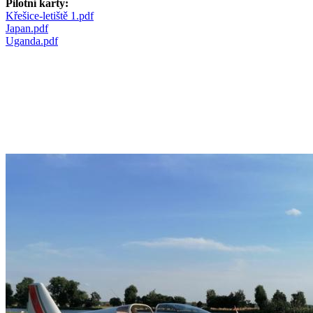
Pilotní karty:
Křešice-letiště 1.pdf
Japan.pdf
Uganda.pdf