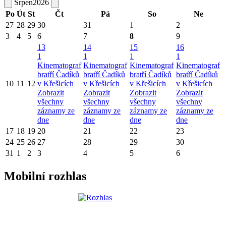
Srpen
2026
Po
Út
St
Čt
Pá
So
Ne
27
28
29
30
31
1
2
3
4
5
6
7
8
9
13
14
15
16
1
1
1
1
Kinematograf
Kinematograf
Kinematograf
Kinematograf
bratří Čadíků
bratří Čadíků
bratří Čadíků
bratří Čadíků
10
11
12
v Křešicích
v Křešicích
v Křešicích
v Křešicích
Zobrazit
Zobrazit
Zobrazit
Zobrazit
všechny
všechny
všechny
všechny
záznamy ze
záznamy ze
záznamy ze
záznamy ze
dne
dne
dne
dne
17
18
19
20
21
22
23
24
25
26
27
28
29
30
31
1
2
3
4
5
6
Mobilní rozhlas