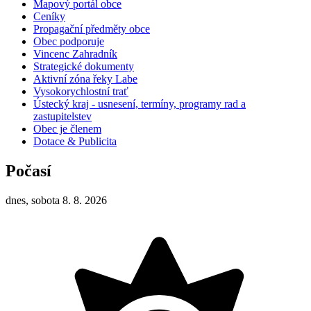
Mapový portál obce
Ceníky
Propagační předměty obce
Obec podporuje
Vincenc Zahradník
Strategické dokumenty
Aktivní zóna řeky Labe
Vysokorychlostní trať
Ústecký kraj - usnesení, termíny, programy rad a
zastupitelstev
Obec je členem
Dotace & Publicita
Počasí
dnes, sobota 8. 8. 2026