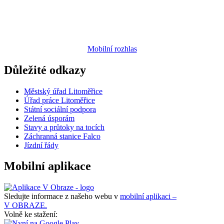
Mobilní rozhlas
Důležité odkazy
Městský úřad Litoměřice
Úřad práce Litoměřice
Státní sociální podpora
Zelená úsporám
Stavy a průtoky na tocích
Záchranná stanice Falco
Jízdní řády
Mobilní aplikace
Sledujte informace z našeho webu v
mobilní aplikaci –
V OBRAZE.
Volně ke stažení: