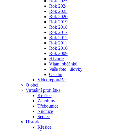
Rok 2025
Rok 2024
Rok 2023
Rok 2020
Rok 2019
Rok 2018
Rok 2017
Rok 2012
Rok 2011
Rok 2010
Rok 2009
Historie
Vítání občánků
Vaše foto "úlovky"
Ostatní
Videoreportáže
O obci
Virtuální prohlídka
Křešice
Zahořany
Třebounice
Nučnice
Sedlec
Historie
Křešice