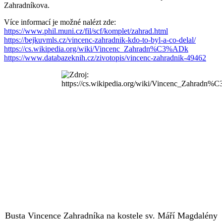
Zahradníkova.
Více informací je možné nalézt zde:
https://www.phil.muni.cz/fil/scf/komplet/zahrad.html
https://bejkuvmls.cz/vincenc-zahradnik-kdo-to-byl-a-co-delal/
https://cs.wikipedia.org/wiki/Vincenc_Zahradn%C3%ADk
https://www.databazeknih.cz/zivotopis/vincenc-zahradnik-49462
Busta Vincence Zahradníka na kostele sv. Máří Magdalény