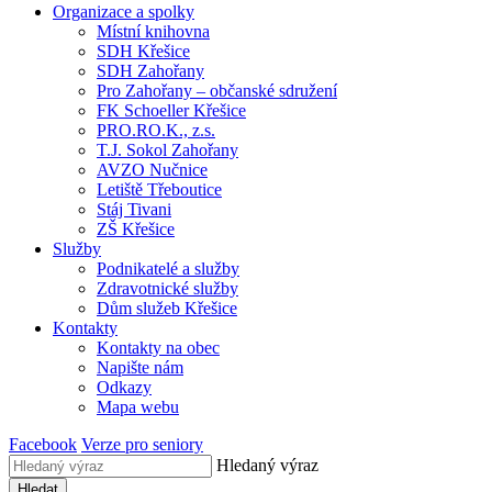
Organizace a spolky
Místní knihovna
SDH Křešice
SDH Zahořany
Pro Zahořany – občanské sdružení
FK Schoeller Křešice
PRO.RO.K., z.s.
T.J. Sokol Zahořany
AVZO Nučnice
Letiště Třeboutice
Stáj Tivani
ZŠ Křešice
Služby
Podnikatelé a služby
Zdravotnické služby
Dům služeb Křešice
Kontakty
Kontakty na obec
Napište nám
Odkazy
Mapa webu
Facebook
Verze pro seniory
Hledaný výraz
Hledat