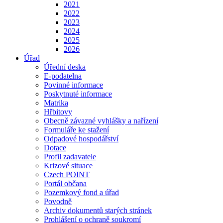
2021
2022
2023
2024
2025
2026
Úřad
Úřední deska
E-podatelna
Povinné informace
Poskytnuté informace
Matrika
Hřbitovy
Obecně závazné vyhlášky a nařízení
Formuláře ke stažení
Odpadové hospodářství
Dotace
Profil zadavatele
Krizové situace
Czech POINT
Portál občana
Pozemkový fond a úřad
Povodně
Archiv dokumentů starých stránek
Prohlášení o ochraně soukromí