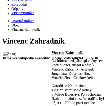
Mapový portál
Zpravodaj
Odpady
Videoreportáže
Úvodní stránka
Obec
Vincenc Zahradník
Vincenc Zahradník
Vincenc Zahradník
Na hřbitově zdejším spí věčný sen
kněz buditel, filosof a básník
Vincenc Zahraník, vrstevník
Jungmana, Dobrovského,
Vinařického a Čelakovského.
Narodil se 29. prosince
1790 ze starousedlé rodiny
v Mladé Boleslavi. Po výchozem
školy normální ve svém rodišti, byl
přijat r. 1799 do piaristického