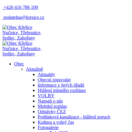
+420 416 786 109
podatelna@kresice.cz
Nučnice, Třeboutice,
Sedlec, Zahořany
Nučnice, Třeboutice,
Sedlec, Zahořany
Obec
Aktuálně
Aktuality
Obecní zpravodaj
Informace z jiných úřadů
Hlášení místního rozhlasu
VOLBY
Napsali o nás
Mobilní rozhlas
Odstávky ČEZ
Podtlaková kanalizace - hlášení poruch
Kultura a volný čas
Fotogalerie