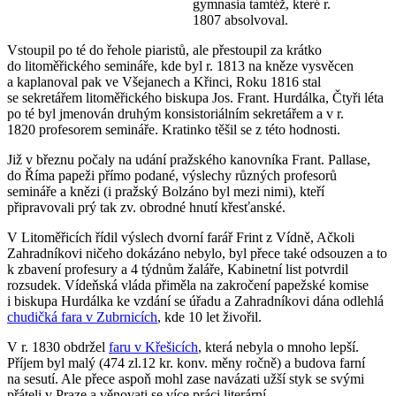
gymnasia tamtéž, které r.
1807 absolvoval.
Vstoupil po té do řehole piaristů, ale přestoupil za krátko
do litoměřického semináře, kde byl r. 1813 na kněze vysvěcen
a kaplanoval pak ve Všejanech a Křinci, Roku 1816 stal
se sekretářem litoměřického biskupa Jos. Frant. Hurdálka, Čtyři léta
po té byl jmenován druhým konsistoriálním sekretářem a v r.
1820 profesorem semináře. Kratinko těšil se z této hodnosti.
Již v březnu počaly na udání pražského kanovníka Frant. Pallase,
do Říma papeži přímo podané, výslechy různých profesorů
semináře a knězi (i pražský Bolzáno byl mezi nimi), kteří
připravovali prý tak zv. obrodné hnutí křesťanské.
V Litoměřicích řídil výslech dvorní farář Frint z Vídně, Ačkoli
Zahradníkovi ničeho dokázáno nebylo, byl přece také odsouzen a to
k zbavení profesury a 4 týdnům žaláře, Kabinetní list potvrdil
rozsudek. Vídeňská vláda přiměla na zakročení papežské komise
i biskupa Hurdálka ke vzdání se úřadu a Zahradníkovi dána odlehlá
chudičká fara v Zubrnicích
, kde 10 let živořil.
V r. 1830 obdržel
faru v Křešicích
, která nebyla o mnoho lepší.
Příjem byl malý (474 zl.12 kr. konv. měny ročně) a budova farní
na sesutí. Ale přece aspoň mohl zase navázati užší styk se svými
přáteli v Praze a věnovati se více práci literární.