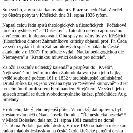
Snu svého, aby se stal kanovníkem v Praze se nedočkal. Zemřel
po 6letém pobytu v Křešicích dne 31. srpna 1836 tyfem.
Napsal celou řadu spisů theologických a filosofických "Počátkové
umění myslitelství" a "Dušesloví". Toto dílo nebylo aprobováno
a vráceno mu k přepracování. Oba spisy napsány byly v Křešicích;
(filosofickou činnost Zahradníkovu kriticky objasnil prof. Fr. Čada
ve svém vydání I. dílu Zahradníkových spisů v nákladu České
akademie v r. 1907). Pro učitele vydal "Nauku pedagogickou dle
Niemayera" a "Kratinkou mluvnici českou pro učitele".
Založil Jakschův učitelský kalendář a přispíval do "Květů",
Nejkrásnějším literárním dílem Zahradníkovým jsou jeho bajky,
vyšlé souborně počtem 161 r. 1832 v arcibiskupské knihtiskárně.
Druhá sbírka bajek jeho vydána byla ve "Světové knihovně" 70 let
po jeho úmrtí profesorem Ferdinandem Strejčkem. Ve všech jeho
spisech zrcadlí se duch svobodomyslného kněze, předchůdce Aug.
Smetany.
Hrob jeho, který jeho nejlepší přítel, Vinařický, dal upraviti, byl
zrestaurován péčí děkana Josefa Domina. "Řemeslnická beseda**
v Mladé Boleslavi dala mu 21, srpna 1881 zasaditi na domě
čís. 56 na Podolci pamětní desku, V roce 1926 odhalena městskou
radou mladoboleslavskou na české škole křešické pamětní deska