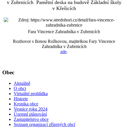
v Zubrnicích
Pamětní deska na budově Základní školy
v Křešicích
Fara Vincence Zahradníka v Zubrnicích
Rozhovor s Ilonou Rožkovou, majitelkou Fary Vincence
Zahradníka v Zubrnicích
zde
.
Obec
Aktuálně
O obci
Virtuální prohlídka
Historie
Kronika obce
Vesnice roku 2024
Územní plánování
Zastupitelstvo obce
Seznam organizací zřízených obcí