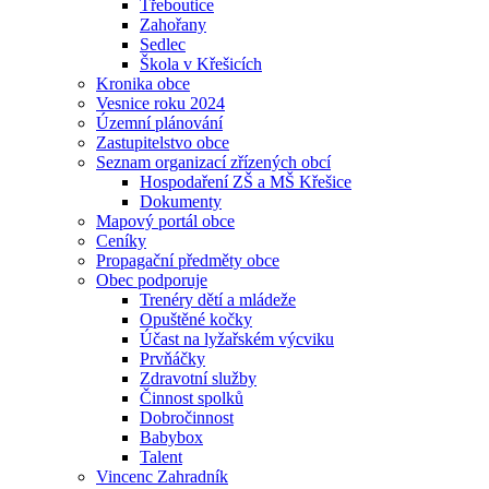
Třeboutice
Zahořany
Sedlec
Škola v Křešicích
Kronika obce
Vesnice roku 2024
Územní plánování
Zastupitelstvo obce
Seznam organizací zřízených obcí
Hospodaření ZŠ a MŠ Křešice
Dokumenty
Mapový portál obce
Ceníky
Propagační předměty obce
Obec podporuje
Trenéry dětí a mládeže
Opuštěné kočky
Účast na lyžařském výcviku
Prvňáčky
Zdravotní služby
Činnost spolků
Dobročinnost
Babybox
Talent
Vincenc Zahradník