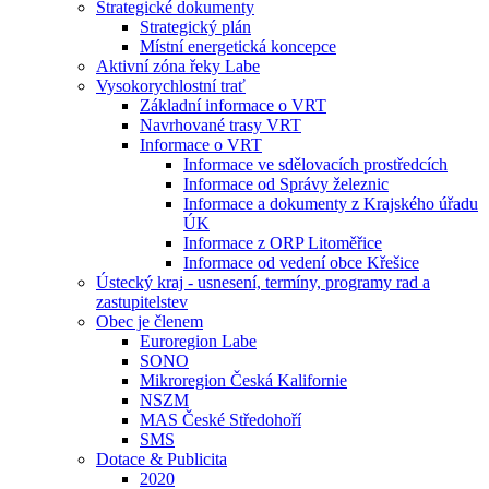
Strategické dokumenty
Strategický plán
Místní energetická koncepce
Aktivní zóna řeky Labe
Vysokorychlostní trať
Základní informace o VRT
Navrhované trasy VRT
Informace o VRT
Informace ve sdělovacích prostředcích
Informace od Správy železnic
Informace a dokumenty z Krajského úřadu
ÚK
Informace z ORP Litoměřice
Informace od vedení obce Křešice
Ústecký kraj - usnesení, termíny, programy rad a
zastupitelstev
Obec je členem
Euroregion Labe
SONO
Mikroregion Česká Kalifornie
NSZM
MAS České Středohoří
SMS
Dotace & Publicita
2020