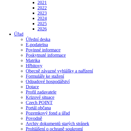
2021
2022
2023
2024
2025
2026
Úřad
Úřední deska
E-podatelna
Povinné informace
Poskytnuté informace
Matrika
Hřbitovy
Obecně závazné vyhlášky a nařízení
Formuláře ke stažení
Odpadové hospodářství
Dotace
Profil zadavatele
Krizové situace
Czech POINT
Portál občana
Pozemkový fond a úřad
Povodně
Archiv dokumentů starých stránek
Prohlášení o ochraně soukromí