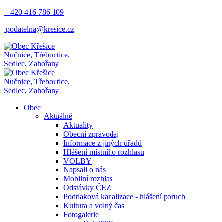
+420 416 786 109
podatelna@kresice.cz
Nučnice, Třeboutice,
Sedlec, Zahořany
Nučnice, Třeboutice,
Sedlec, Zahořany
Obec
Aktuálně
Aktuality
Obecní zpravodaj
Informace z jiných úřadů
Hlášení místního rozhlasu
VOLBY
Napsali o nás
Mobilní rozhlas
Odstávky ČEZ
Podtlaková kanalizace - hlášení poruch
Kultura a volný čas
Fotogalerie