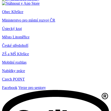
Obec Křešice
Ministerstvo pro místní rozvoj ČR
Ústecký kraj
Město Litoměřice
České středohoří
ZŠ a MŠ Křešice
Mobilní rozhlas
Nabídky práce
Czech POINT
Facebook
Verze pro seniory