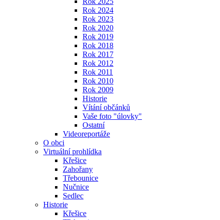
Rok 2025
Rok 2024
Rok 2023
Rok 2020
Rok 2019
Rok 2018
Rok 2017
Rok 2012
Rok 2011
Rok 2010
Rok 2009
Historie
Vítání občánků
Vaše foto "úlovky"
Ostatní
Videoreportáže
O obci
Virtuální prohlídka
Křešice
Zahořany
Třebounice
Nučnice
Sedlec
Historie
Křešice