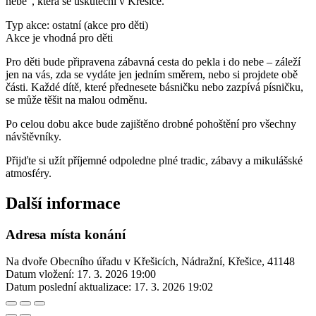
nebe“, která se uskuteční v Křešice.
Typ akce: ostatní (akce pro děti)
Akce je vhodná pro děti
Pro děti bude připravena zábavná cesta do pekla i do nebe – záleží
jen na vás, zda se vydáte jen jedním směrem, nebo si projdete obě
části. Každé dítě, které přednesete básničku nebo zazpívá písničku,
se může těšit na malou odměnu.
Po celou dobu akce bude zajištěno drobné pohoštění pro všechny
návštěvníky.
Přijďte si užít příjemné odpoledne plné tradic, zábavy a mikulášské
atmosféry.
Další informace
Adresa místa konání
Na dvoře Obecního úřadu v Křešicích, Nádražní, Křešice, 41148
Datum vložení:
17. 3. 2026 19:00
Datum poslední aktualizace:
17. 3. 2026 19:02