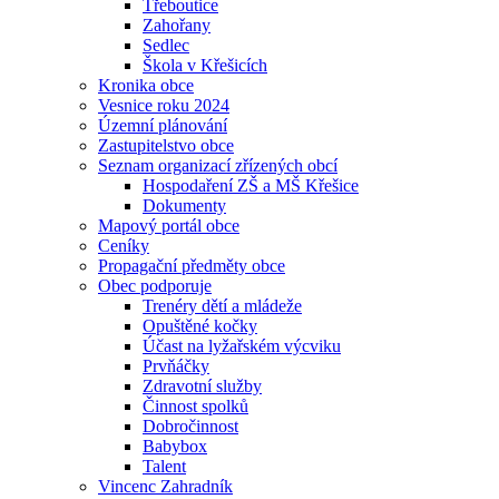
Třeboutice
Zahořany
Sedlec
Škola v Křešicích
Kronika obce
Vesnice roku 2024
Územní plánování
Zastupitelstvo obce
Seznam organizací zřízených obcí
Hospodaření ZŠ a MŠ Křešice
Dokumenty
Mapový portál obce
Ceníky
Propagační předměty obce
Obec podporuje
Trenéry dětí a mládeže
Opuštěné kočky
Účast na lyžařském výcviku
Prvňáčky
Zdravotní služby
Činnost spolků
Dobročinnost
Babybox
Talent
Vincenc Zahradník