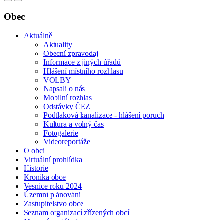
Obec
Aktuálně
Aktuality
Obecní zpravodaj
Informace z jiných úřadů
Hlášení místního rozhlasu
VOLBY
Napsali o nás
Mobilní rozhlas
Odstávky ČEZ
Podtlaková kanalizace - hlášení poruch
Kultura a volný čas
Fotogalerie
Videoreportáže
O obci
Virtuální prohlídka
Historie
Kronika obce
Vesnice roku 2024
Územní plánování
Zastupitelstvo obce
Seznam organizací zřízených obcí