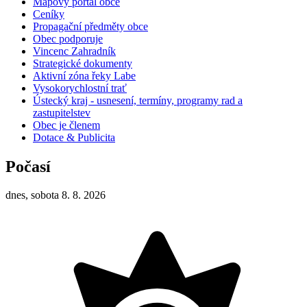
Mapový portál obce
Ceníky
Propagační předměty obce
Obec podporuje
Vincenc Zahradník
Strategické dokumenty
Aktivní zóna řeky Labe
Vysokorychlostní trať
Ústecký kraj - usnesení, termíny, programy rad a
zastupitelstev
Obec je členem
Dotace & Publicita
Počasí
dnes, sobota 8. 8. 2026