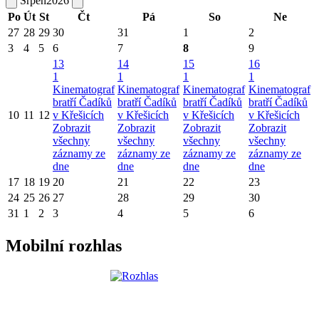
Srpen
2026
Po
Út
St
Čt
Pá
So
Ne
27
28
29
30
31
1
2
3
4
5
6
7
8
9
13
14
15
16
1
1
1
1
Kinematograf
Kinematograf
Kinematograf
Kinematograf
bratří Čadíků
bratří Čadíků
bratří Čadíků
bratří Čadíků
10
11
12
v Křešicích
v Křešicích
v Křešicích
v Křešicích
Zobrazit
Zobrazit
Zobrazit
Zobrazit
všechny
všechny
všechny
všechny
záznamy ze
záznamy ze
záznamy ze
záznamy ze
dne
dne
dne
dne
17
18
19
20
21
22
23
24
25
26
27
28
29
30
31
1
2
3
4
5
6
Mobilní rozhlas