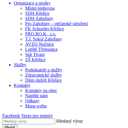
Organizace a spolky
Místní knihovna
SDH Křešice
SDH Zahořany
Pro Zahořany – občanské sdružení
FK Schoeller Křešice
PRO.RO.K., z.s.
T.J. Sokol Zahořany
AVZO Nučnice
Letiště Třeboutice
Stáj Tivani
ZŠ Křešice
Služby
Podnikatelé a služby
Zdravotnické služby
Dům služeb Křešice
Kontakty
Kontakty na obec
Napište nám
Odkazy
Mapa webu
Facebook
Verze pro seniory
Hledaný výraz
Hledat