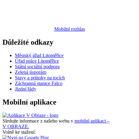
Mobilní rozhlas
Důležité odkazy
Městský úřad Litoměřice
Úřad práce Litoměřice
Státní sociální podpora
Zelená úsporám
Stavy a průtoky na tocích
Záchranná stanice Falco
Jízdní řády
Mobilní aplikace
Sledujte informace z našeho webu v
mobilní aplikaci –
V OBRAZE.
Volně ke stažení: