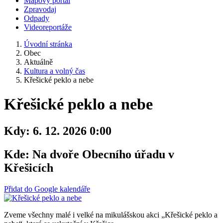
Mapový portál
Zpravodaj
Odpady
Videoreportáže
Úvodní stránka
Obec
Aktuálně
Kultura a volný čas
Křešické peklo a nebe
Křešické peklo a nebe
Kdy:
6. 12. 2026 0:00
Kde:
Na dvoře Obecního úřadu v
Křešicích
Přidat do Google kalendáře
Zveme všechny malé i velké na mikulášskou akci „Křešické peklo a