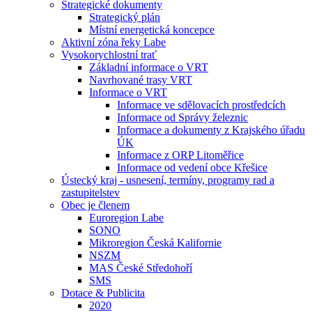
Strategické dokumenty
Strategický plán
Místní energetická koncepce
Aktivní zóna řeky Labe
Vysokorychlostní trať
Základní informace o VRT
Navrhované trasy VRT
Informace o VRT
Informace ve sdělovacích prostředcích
Informace od Správy železnic
Informace a dokumenty z Krajského úřadu
ÚK
Informace z ORP Litoměřice
Informace od vedení obce Křešice
Ústecký kraj - usnesení, termíny, programy rad a
zastupitelstev
Obec je členem
Euroregion Labe
SONO
Mikroregion Česká Kalifornie
NSZM
MAS České Středohoří
SMS
Dotace & Publicita
2020