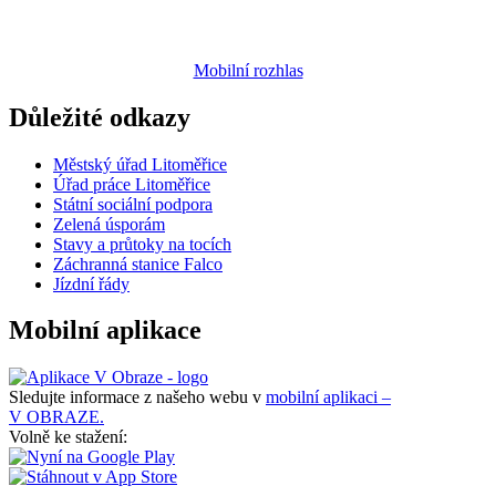
Mobilní rozhlas
Důležité odkazy
Městský úřad Litoměřice
Úřad práce Litoměřice
Státní sociální podpora
Zelená úsporám
Stavy a průtoky na tocích
Záchranná stanice Falco
Jízdní řády
Mobilní aplikace
Sledujte informace z našeho webu v
mobilní aplikaci –
V OBRAZE.
Volně ke stažení: