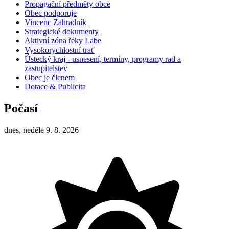
Propagační předměty obce
Obec podporuje
Vincenc Zahradník
Strategické dokumenty
Aktivní zóna řeky Labe
Vysokorychlostní trať
Ústecký kraj - usnesení, termíny, programy rad a
zastupitelstev
Obec je členem
Dotace & Publicita
Počasí
dnes, neděle 9. 8. 2026