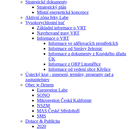
Strategické dokumenty
Strategický plán
Místní energetická koncepce
Aktivní zóna řeky Labe
Vysokorychlostní trať
Základní informace o VRT
Navrhované trasy VRT
Informace o VRT
Informace ve sdělovacích prostředcích
Informace od Správy železnic
Informace a dokumenty z Krajského úřadu
ÚK
Informace z ORP Litoměřice
Informace od vedení obce Křešice
Ústecký kraj - usnesení, termíny, programy rad a
zastupitelstev
Obec je členem
Euroregion Labe
SONO
Mikroregion Česká Kalifornie
NSZM
MAS České Středohoří
SMS
Dotace & Publicita
2020