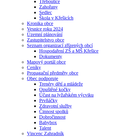
Třeboutice
Zahořany
Sedlec
Škola v Křešicích
Kronika obce
Vesnice roku 2024
Územní plánování
Zastupitelstvo obce
Seznam organizací zřízených obcí
Hospodaření ZŠ a MŠ Křešice
Dokumenty
Mapový portál obce
Ceníky
Propagační předměty obce
Obec podporuje
Trenéry dětí a mládeže
Opuštěné kočky
Účast na lyžařském výcviku
Prvňáčky
Zdravotní služby
Činnost spolků
Dobročinnost
Babybox
Talent
Vincenc Zahradník