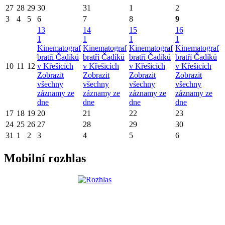
27
28
29
30
31
1
2
3
4
5
6
7
8
9
13
14
15
16
1
1
1
1
Kinematograf
Kinematograf
Kinematograf
Kinematograf
bratří Čadíků
bratří Čadíků
bratří Čadíků
bratří Čadíků
10
11
12
v Křešicích
v Křešicích
v Křešicích
v Křešicích
Zobrazit
Zobrazit
Zobrazit
Zobrazit
všechny
všechny
všechny
všechny
záznamy ze
záznamy ze
záznamy ze
záznamy ze
dne
dne
dne
dne
17
18
19
20
21
22
23
24
25
26
27
28
29
30
31
1
2
3
4
5
6
Mobilní rozhlas