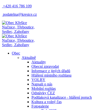
+420 416 786 109
podatelna@kresice.cz
Nučnice, Třeboutice,
Sedlec, Zahořany
Nučnice, Třeboutice,
Sedlec, Zahořany
Obec
Aktuálně
Aktuality
Obecní zpravodaj
Informace z jiných úřadů
Hlášení místního rozhlasu
VOLBY
Napsali o nás
Mobilní rozhlas
Odstávky ČEZ
Podtlaková kanalizace - hlášení poruch
Kultura a volný čas
Fotogalerie