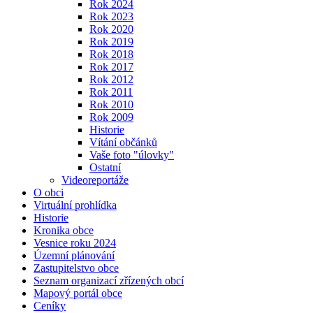
Rok 2024
Rok 2023
Rok 2020
Rok 2019
Rok 2018
Rok 2017
Rok 2012
Rok 2011
Rok 2010
Rok 2009
Historie
Vítání občánků
Vaše foto "úlovky"
Ostatní
Videoreportáže
O obci
Virtuální prohlídka
Historie
Kronika obce
Vesnice roku 2024
Územní plánování
Zastupitelstvo obce
Seznam organizací zřízených obcí
Mapový portál obce
Ceníky