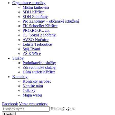
Organizace a spolky
Místní knihovna
SDH Křešice
SDH Zahořany
Pro Zahořany – občanské sdružení
FK Schoeller Křešice
PRO.RO.K., z.s.
T.J. Sokol Zahořany
AVZO Nučnice
Letiště Třeboutice
Stáj Tivani
ZŠ Křešice
Služby
Podnikatelé a služby
Zdravotnické služby
Dům služeb Křešice
Kontakty
Kontakty na obec
Napište nám
Odkazy
Mapa webu
Facebook
Verze pro seniory
Hledaný výraz
Hledat