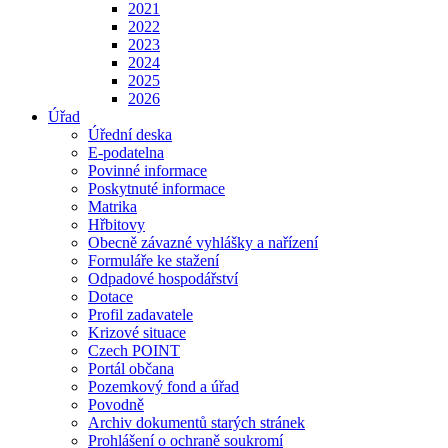
2021
2022
2023
2024
2025
2026
Úřad
Úřední deska
E-podatelna
Povinné informace
Poskytnuté informace
Matrika
Hřbitovy
Obecně závazné vyhlášky a nařízení
Formuláře ke stažení
Odpadové hospodářství
Dotace
Profil zadavatele
Krizové situace
Czech POINT
Portál občana
Pozemkový fond a úřad
Povodně
Archiv dokumentů starých stránek
Prohlášení o ochraně soukromí