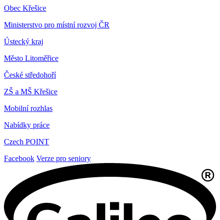
Obec Křešice
Ministerstvo pro místní rozvoj ČR
Ústecký kraj
Město Litoměřice
České středohoří
ZŠ a MŠ Křešice
Mobilní rozhlas
Nabídky práce
Czech POINT
Facebook
Verze pro seniory