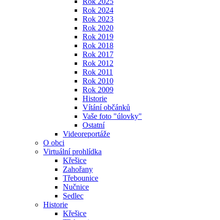
Rok 2025
Rok 2024
Rok 2023
Rok 2020
Rok 2019
Rok 2018
Rok 2017
Rok 2012
Rok 2011
Rok 2010
Rok 2009
Historie
Vítání občánků
Vaše foto "úlovky"
Ostatní
Videoreportáže
O obci
Virtuální prohlídka
Křešice
Zahořany
Třebounice
Nučnice
Sedlec
Historie
Křešice