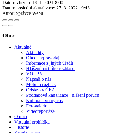
Datum vložení:
19. 1. 2021 8:00
Datum poslední aktualizace:
27. 3. 2022 19:43
Autor:
Správce Webu
Obec
Aktuálně
Aktuality
Obecní zpravodaj
Informace z jiných úřadů
Hlášení místního rozhlasu
VOLBY
Napsali o nás
Mobilní rozhlas
Odstávky ČEZ
Podtlaková kanalizace - hlášení poruch
Kultura a volný čas
Fotogalerie
Videoreportáže
O obci
Virtuální prohlídka
Historie
Kronika obce