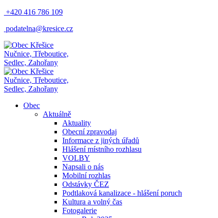
+420 416 786 109
podatelna@kresice.cz
Nučnice, Třeboutice,
Sedlec, Zahořany
Nučnice, Třeboutice,
Sedlec, Zahořany
Obec
Aktuálně
Aktuality
Obecní zpravodaj
Informace z jiných úřadů
Hlášení místního rozhlasu
VOLBY
Napsali o nás
Mobilní rozhlas
Odstávky ČEZ
Podtlaková kanalizace - hlášení poruch
Kultura a volný čas
Fotogalerie