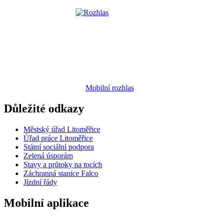
Mobilní rozhlas
Důležité odkazy
Městský úřad Litoměřice
Úřad práce Litoměřice
Státní sociální podpora
Zelená úsporám
Stavy a průtoky na tocích
Záchranná stanice Falco
Jízdní řády
Mobilní aplikace