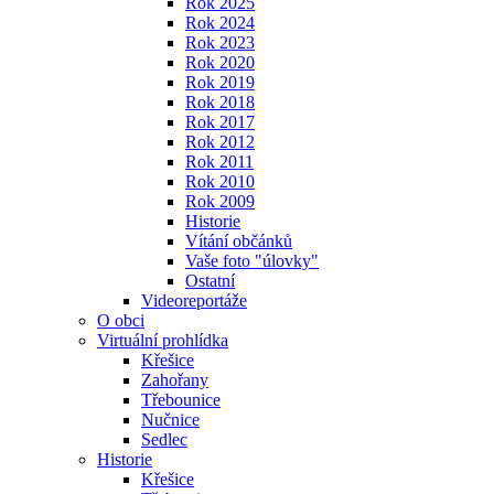
Rok 2025
Rok 2024
Rok 2023
Rok 2020
Rok 2019
Rok 2018
Rok 2017
Rok 2012
Rok 2011
Rok 2010
Rok 2009
Historie
Vítání občánků
Vaše foto "úlovky"
Ostatní
Videoreportáže
O obci
Virtuální prohlídka
Křešice
Zahořany
Třebounice
Nučnice
Sedlec
Historie
Křešice