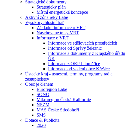
Strategické dokumenty
Strategický plán
Místní energetická koncepce
Aktivní zóna řeky Labe
Vysokorychlostní trať
Základní informace o VRT
Navrhované trasy VRT
Informace o VRT
Informace ve sdělovacích prostředcích
Informace od Správy železnic
Informace a dokumenty z Krajského úřadu
ÚK
Informace z ORP Litoměřice
Informace od vedení obce Křešice
Ústecký kraj - usnesení, termíny, programy rad a
zastupitelstev
Obec je členem
Euroregion Labe
SONO
Mikroregion Česká Kalifornie
NSZM
MAS České Středohoří
SMS
Dotace & Publicita
2020