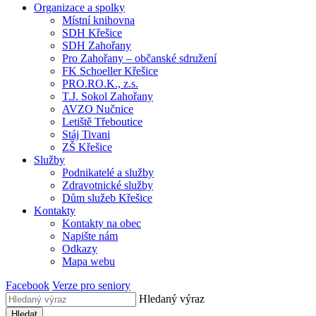
Organizace a spolky
Místní knihovna
SDH Křešice
SDH Zahořany
Pro Zahořany – občanské sdružení
FK Schoeller Křešice
PRO.RO.K., z.s.
T.J. Sokol Zahořany
AVZO Nučnice
Letiště Třeboutice
Stáj Tivani
ZŠ Křešice
Služby
Podnikatelé a služby
Zdravotnické služby
Dům služeb Křešice
Kontakty
Kontakty na obec
Napište nám
Odkazy
Mapa webu
Facebook
Verze pro seniory
Hledaný výraz
Hledat