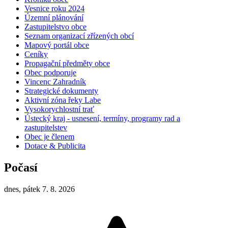
Vesnice roku 2024
Územní plánování
Zastupitelstvo obce
Seznam organizací zřízených obcí
Mapový portál obce
Ceníky
Propagační předměty obce
Obec podporuje
Vincenc Zahradník
Strategické dokumenty
Aktivní zóna řeky Labe
Vysokorychlostní trať
Ústecký kraj - usnesení, termíny, programy rad a
zastupitelstev
Obec je členem
Dotace & Publicita
Počasí
dnes, pátek 7. 8. 2026