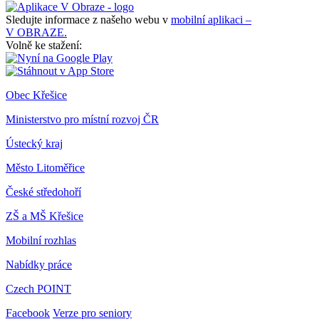
Sledujte informace z našeho webu v
mobilní aplikaci –
V OBRAZE.
Volně ke stažení:
Obec Křešice
Ministerstvo pro místní rozvoj ČR
Ústecký kraj
Město Litoměřice
České středohoří
ZŠ a MŠ Křešice
Mobilní rozhlas
Nabídky práce
Czech POINT
Facebook
Verze pro seniory