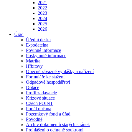
2021
2022
2023
2024
2025
2026
Úřad
Úřední deska
E-podatelna
Povinné informace
Poskytnuté informace
Matrika
Hřbitovy
Obecně závazné vyhlášky a nařízení
Formuláře ke stažení
Odpadové hospodářství
Dotace
Profil zadavatele
Krizové situace
Czech POINT
Portál občana
Pozemkový fond a úřad
Povodně
Archiv dokumentů starých stránek
Prohlášení o ochraně soukromí