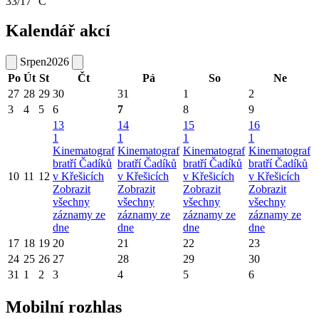
33/17 °C
Kalendář akcí
Srpen
2026
Po
Út
St
Čt
Pá
So
Ne
27
28
29
30
31
1
2
3
4
5
6
7
8
9
13
14
15
16
1
1
1
1
Kinematograf
Kinematograf
Kinematograf
Kinematograf
bratří Čadíků
bratří Čadíků
bratří Čadíků
bratří Čadíků
10
11
12
v Křešicích
v Křešicích
v Křešicích
v Křešicích
Zobrazit
Zobrazit
Zobrazit
Zobrazit
všechny
všechny
všechny
všechny
záznamy ze
záznamy ze
záznamy ze
záznamy ze
dne
dne
dne
dne
17
18
19
20
21
22
23
24
25
26
27
28
29
30
31
1
2
3
4
5
6
Mobilní rozhlas