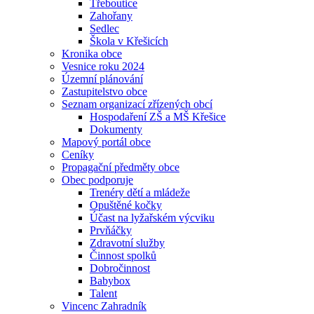
Třeboutice
Zahořany
Sedlec
Škola v Křešicích
Kronika obce
Vesnice roku 2024
Územní plánování
Zastupitelstvo obce
Seznam organizací zřízených obcí
Hospodaření ZŠ a MŠ Křešice
Dokumenty
Mapový portál obce
Ceníky
Propagační předměty obce
Obec podporuje
Trenéry dětí a mládeže
Opuštěné kočky
Účast na lyžařském výcviku
Prvňáčky
Zdravotní služby
Činnost spolků
Dobročinnost
Babybox
Talent
Vincenc Zahradník