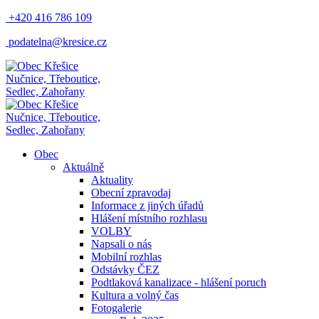
+420 416 786 109
podatelna@kresice.cz
Nučnice, Třeboutice,
Sedlec, Zahořany
Nučnice, Třeboutice,
Sedlec, Zahořany
Obec
Aktuálně
Aktuality
Obecní zpravodaj
Informace z jiných úřadů
Hlášení místního rozhlasu
VOLBY
Napsali o nás
Mobilní rozhlas
Odstávky ČEZ
Podtlaková kanalizace - hlášení poruch
Kultura a volný čas
Fotogalerie