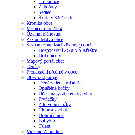
Třeboutice
Zahořany
Sedlec
Škola v Křešicích
Kronika obce
Vesnice roku 2024
Územní plánování
Zastupitelstvo obce
Seznam organizací zřízených obcí
Hospodaření ZŠ a MŠ Křešice
Dokumenty
Mapový portál obce
Ceníky
Propagační předměty obce
Obec podporuje
Trenéry dětí a mládeže
Opuštěné kočky
Účast na lyžařském výcviku
Prvňáčky
Zdravotní služby
Činnost spolků
Dobročinnost
Babybox
Talent
Vincenc Zahradník