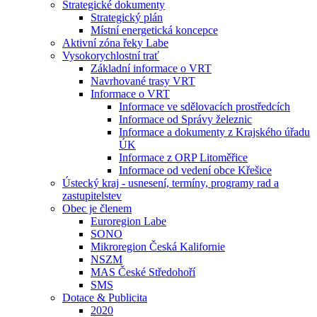
Strategické dokumenty
Strategický plán
Místní energetická koncepce
Aktivní zóna řeky Labe
Vysokorychlostní trať
Základní informace o VRT
Navrhované trasy VRT
Informace o VRT
Informace ve sdělovacích prostředcích
Informace od Správy železnic
Informace a dokumenty z Krajského úřadu
ÚK
Informace z ORP Litoměřice
Informace od vedení obce Křešice
Ústecký kraj - usnesení, termíny, programy rad a
zastupitelstev
Obec je členem
Euroregion Labe
SONO
Mikroregion Česká Kalifornie
NSZM
MAS České Středohoří
SMS
Dotace & Publicita
2020