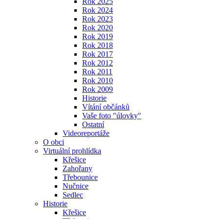
Rok 2025
Rok 2024
Rok 2023
Rok 2020
Rok 2019
Rok 2018
Rok 2017
Rok 2012
Rok 2011
Rok 2010
Rok 2009
Historie
Vítání občánků
Vaše foto "úlovky"
Ostatní
Videoreportáže
O obci
Virtuální prohlídka
Křešice
Zahořany
Třebounice
Nučnice
Sedlec
Historie
Křešice