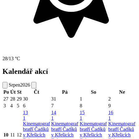
28/13 °C
Kalendář akcí
Srpen
2026
Po
Út
St
Čt
Pá
So
Ne
27
28
29
30
31
1
2
3
4
5
6
7
8
9
13
14
15
16
1
1
1
1
Kinematograf
Kinematograf
Kinematograf
Kinematograf
bratří Čadíků
bratří Čadíků
bratří Čadíků
bratří Čadíků
10
11
12
v Křešicích
v Křešicích
v Křešicích
v Křešicích