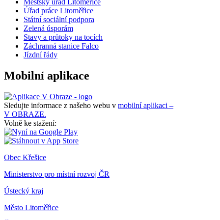
Městský úřad Litoměřice
Úřad práce Litoměřice
Státní sociální podpora
Zelená úsporám
Stavy a průtoky na tocích
Záchranná stanice Falco
Jízdní řády
Mobilní aplikace
Sledujte informace z našeho webu v
mobilní aplikaci –
V OBRAZE.
Volně ke stažení:
Obec Křešice
Ministerstvo pro místní rozvoj ČR
Ústecký kraj
Město Litoměřice