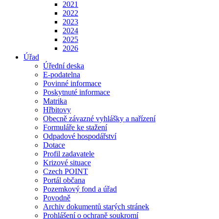
2021
2022
2023
2024
2025
2026
Úřad
Úřední deska
E-podatelna
Povinné informace
Poskytnuté informace
Matrika
Hřbitovy
Obecně závazné vyhlášky a nařízení
Formuláře ke stažení
Odpadové hospodářství
Dotace
Profil zadavatele
Krizové situace
Czech POINT
Portál občana
Pozemkový fond a úřad
Povodně
Archiv dokumentů starých stránek
Prohlášení o ochraně soukromí