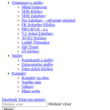
Organizace a spolky
Místní knihovna
SDH Křešice
SDH Zahořany
Pro Zahořany – občanské sdružení
FK Schoeller Křešice
PRO.RO.K., z.s.
T.J. Sokol Zahořany
AVZO Nučnice
Letiště Třeboutice
Stáj Tivani
ZŠ Křešice
Služby
Podnikatelé a služby
Zdravotnické služby
Dům služeb Křešice
Kontakty
Kontakty na obec
Napište nám
Odkazy
Mapa webu
Facebook
Verze pro seniory
Hledaný výraz
Hledat