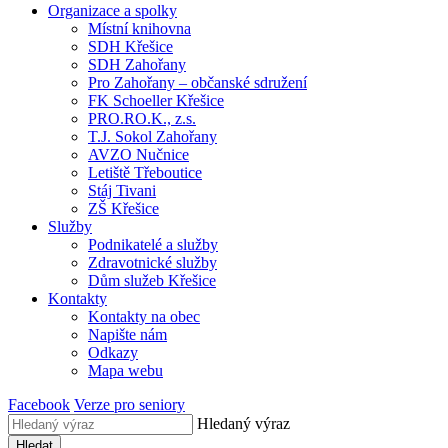
Organizace a spolky
Místní knihovna
SDH Křešice
SDH Zahořany
Pro Zahořany – občanské sdružení
FK Schoeller Křešice
PRO.RO.K., z.s.
T.J. Sokol Zahořany
AVZO Nučnice
Letiště Třeboutice
Stáj Tivani
ZŠ Křešice
Služby
Podnikatelé a služby
Zdravotnické služby
Dům služeb Křešice
Kontakty
Kontakty na obec
Napište nám
Odkazy
Mapa webu
Facebook
Verze pro seniory
Hledaný výraz
Hledat