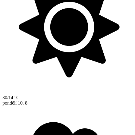
30/14 °C
pondělí
10. 8.