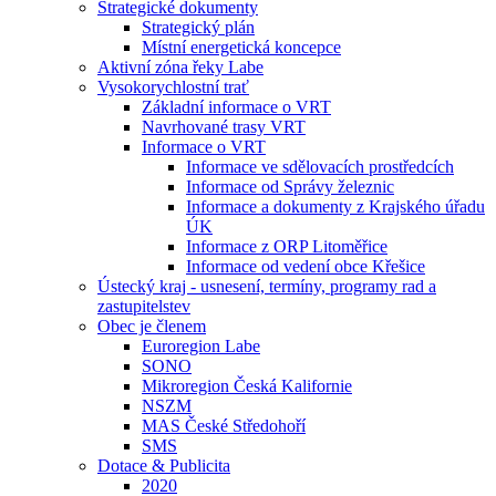
Strategické dokumenty
Strategický plán
Místní energetická koncepce
Aktivní zóna řeky Labe
Vysokorychlostní trať
Základní informace o VRT
Navrhované trasy VRT
Informace o VRT
Informace ve sdělovacích prostředcích
Informace od Správy železnic
Informace a dokumenty z Krajského úřadu
ÚK
Informace z ORP Litoměřice
Informace od vedení obce Křešice
Ústecký kraj - usnesení, termíny, programy rad a
zastupitelstev
Obec je členem
Euroregion Labe
SONO
Mikroregion Česká Kalifornie
NSZM
MAS České Středohoří
SMS
Dotace & Publicita
2020