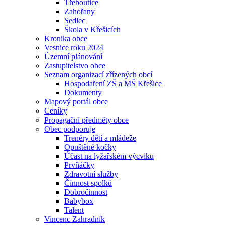
Třeboutice
Zahořany
Sedlec
Škola v Křešicích
Kronika obce
Vesnice roku 2024
Územní plánování
Zastupitelstvo obce
Seznam organizací zřízených obcí
Hospodaření ZŠ a MŠ Křešice
Dokumenty
Mapový portál obce
Ceníky
Propagační předměty obce
Obec podporuje
Trenéry dětí a mládeže
Opuštěné kočky
Účast na lyžařském výcviku
Prvňáčky
Zdravotní služby
Činnost spolků
Dobročinnost
Babybox
Talent
Vincenc Zahradník