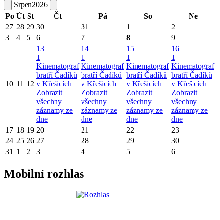
Srpen
2026
Po
Út
St
Čt
Pá
So
Ne
27
28
29
30
31
1
2
3
4
5
6
7
8
9
13
14
15
16
1
1
1
1
Kinematograf
Kinematograf
Kinematograf
Kinematograf
bratří Čadíků
bratří Čadíků
bratří Čadíků
bratří Čadíků
10
11
12
v Křešicích
v Křešicích
v Křešicích
v Křešicích
Zobrazit
Zobrazit
Zobrazit
Zobrazit
všechny
všechny
všechny
všechny
záznamy ze
záznamy ze
záznamy ze
záznamy ze
dne
dne
dne
dne
17
18
19
20
21
22
23
24
25
26
27
28
29
30
31
1
2
3
4
5
6
Mobilní rozhlas