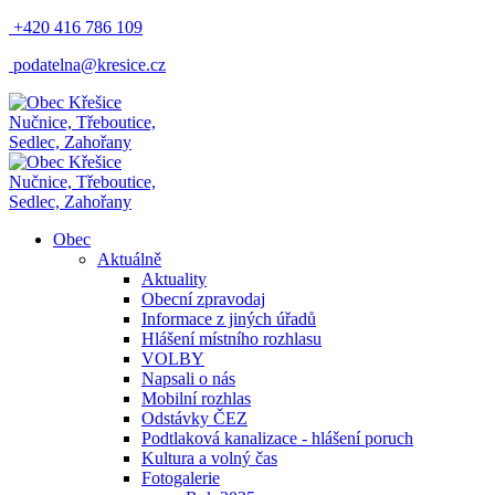
+420 416 786 109
podatelna@kresice.cz
Nučnice, Třeboutice,
Sedlec, Zahořany
Nučnice, Třeboutice,
Sedlec, Zahořany
Obec
Aktuálně
Aktuality
Obecní zpravodaj
Informace z jiných úřadů
Hlášení místního rozhlasu
VOLBY
Napsali o nás
Mobilní rozhlas
Odstávky ČEZ
Podtlaková kanalizace - hlášení poruch
Kultura a volný čas
Fotogalerie