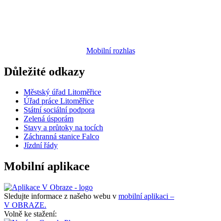
Mobilní rozhlas
Důležité odkazy
Městský úřad Litoměřice
Úřad práce Litoměřice
Státní sociální podpora
Zelená úsporám
Stavy a průtoky na tocích
Záchranná stanice Falco
Jízdní řády
Mobilní aplikace
Sledujte informace z našeho webu v
mobilní aplikaci –
V OBRAZE.
Volně ke stažení: