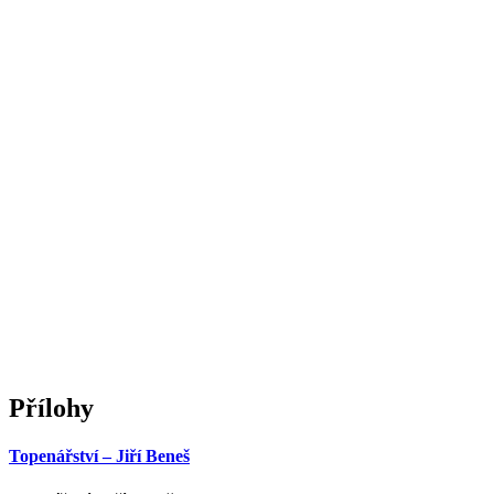
Přílohy
Topenářství – Jiří Beneš