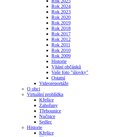
Rok 2025
Rok 2024
Rok 2023
Rok 2020
Rok 2019
Rok 2018
Rok 2017
Rok 2012
Rok 2011
Rok 2010
Rok 2009
Historie
Vítání občánků
Vaše foto "úlovky"
Ostatní
Videoreportáže
O obci
Virtuální prohlídka
Křešice
Zahořany
Třebounice
Nučnice
Sedlec
Historie
Křešice