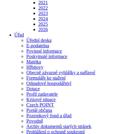
2021
2022
2023
2024
2025
2026
Úřad
Úřední deska
E-podatelna
Povinné informace
Poskytnuté informace
Matrika
Hřbitovy
Obecně závazné vyhlášky a nařízení
Formuláře ke stažení
Odpadové hospodářství
Dotace
Profil zadavatele
Krizové situace
Czech POINT
Portál občana
Pozemkový fond a úřad
Povodně
Archiv dokumentů starých stránek
Prohlášení o ochraně soukromí