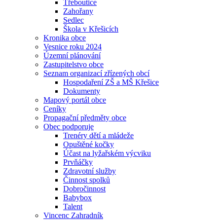
Třeboutice
Zahořany
Sedlec
Škola v Křešicích
Kronika obce
Vesnice roku 2024
Územní plánování
Zastupitelstvo obce
Seznam organizací zřízených obcí
Hospodaření ZŠ a MŠ Křešice
Dokumenty
Mapový portál obce
Ceníky
Propagační předměty obce
Obec podporuje
Trenéry dětí a mládeže
Opuštěné kočky
Účast na lyžařském výcviku
Prvňáčky
Zdravotní služby
Činnost spolků
Dobročinnost
Babybox
Talent
Vincenc Zahradník