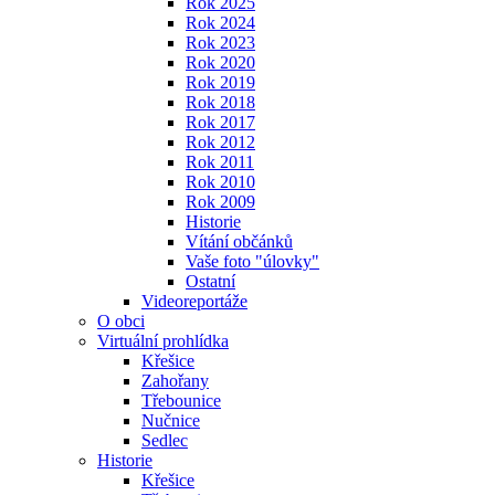
Rok 2025
Rok 2024
Rok 2023
Rok 2020
Rok 2019
Rok 2018
Rok 2017
Rok 2012
Rok 2011
Rok 2010
Rok 2009
Historie
Vítání občánků
Vaše foto "úlovky"
Ostatní
Videoreportáže
O obci
Virtuální prohlídka
Křešice
Zahořany
Třebounice
Nučnice
Sedlec
Historie
Křešice