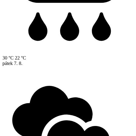
30 °C
22 °C
pátek
7. 8.