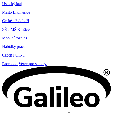
Ústecký kraj
Město Litoměřice
České středohoří
ZŠ a MŠ Křešice
Mobilní rozhlas
Nabídky práce
Czech POINT
Facebook
Verze pro seniory