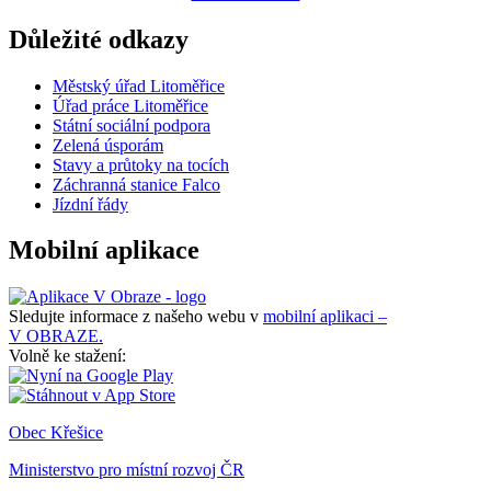
Důležité odkazy
Městský úřad Litoměřice
Úřad práce Litoměřice
Státní sociální podpora
Zelená úsporám
Stavy a průtoky na tocích
Záchranná stanice Falco
Jízdní řády
Mobilní aplikace
Sledujte informace z našeho webu v
mobilní aplikaci –
V OBRAZE.
Volně ke stažení:
Obec Křešice
Ministerstvo pro místní rozvoj ČR