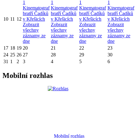
1
1
1
1
Kinematograf
Kinematograf
Kinematograf
Kinematograf
bratří Čadíků
bratří Čadíků
bratří Čadíků
bratří Čadíků
10
11
12
v Křešicích
v Křešicích
v Křešicích
v Křešicích
Zobrazit
Zobrazit
Zobrazit
Zobrazit
všechny
všechny
všechny
všechny
záznamy ze
záznamy ze
záznamy ze
záznamy ze
dne
dne
dne
dne
17
18
19
20
21
22
23
24
25
26
27
28
29
30
31
1
2
3
4
5
6
Mobilní rozhlas
Mobilní rozhlas