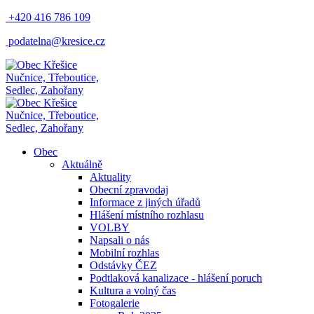
+420 416 786 109
podatelna@kresice.cz
Nučnice, Třeboutice,
Sedlec, Zahořany
Nučnice, Třeboutice,
Sedlec, Zahořany
Obec
Aktuálně
Aktuality
Obecní zpravodaj
Informace z jiných úřadů
Hlášení místního rozhlasu
VOLBY
Napsali o nás
Mobilní rozhlas
Odstávky ČEZ
Podtlaková kanalizace - hlášení poruch
Kultura a volný čas
Fotogalerie