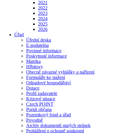
2021
2022
2023
2024
2025
2026
Úřad
Úřední deska
E-podatelna
Povinné informace
Poskytnuté informace
Matrika
Hřbitovy
Obecně závazné vyhlášky a nařízení
Formuláře ke stažení
Odpadové hospodářství
Dotace
Profil zadavatele
Krizové situace
Czech POINT
Portál občana
Pozemkový fond a úřad
Povodně
Archiv dokumentů starých stránek
Prohlášení o ochraně soukromí