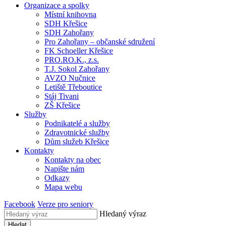
Organizace a spolky
Místní knihovna
SDH Křešice
SDH Zahořany
Pro Zahořany – občanské sdružení
FK Schoeller Křešice
PRO.RO.K., z.s.
T.J. Sokol Zahořany
AVZO Nučnice
Letiště Třeboutice
Stáj Tivani
ZŠ Křešice
Služby
Podnikatelé a služby
Zdravotnické služby
Dům služeb Křešice
Kontakty
Kontakty na obec
Napište nám
Odkazy
Mapa webu
Facebook
Verze pro seniory
Hledaný výraz
Hledat