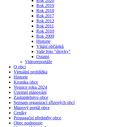
Rok 2020
Rok 2019
Rok 2018
Rok 2017
Rok 2012
Rok 2011
Rok 2010
Rok 2009
Historie
Vítání občánků
Vaše foto "úlovky"
Ostatní
Videoreportáže
O obci
Virtuální prohlídka
Historie
Kronika obce
Vesnice roku 2024
Územní plánování
Zastupitelstvo obce
Seznam organizací zřízených obcí
Mapový portál obce
Ceníky
Propagační předměty obce
Obec podporuje