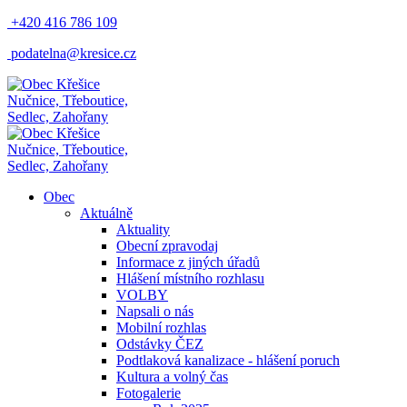
+420 416 786 109
podatelna@kresice.cz
Nučnice, Třeboutice,
Sedlec, Zahořany
Nučnice, Třeboutice,
Sedlec, Zahořany
Obec
Aktuálně
Aktuality
Obecní zpravodaj
Informace z jiných úřadů
Hlášení místního rozhlasu
VOLBY
Napsali o nás
Mobilní rozhlas
Odstávky ČEZ
Podtlaková kanalizace - hlášení poruch
Kultura a volný čas
Fotogalerie