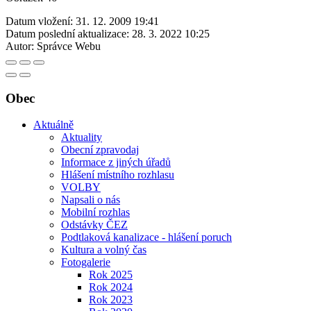
Datum vložení:
31. 12. 2009 19:41
Datum poslední aktualizace:
28. 3. 2022 10:25
Autor:
Správce Webu
Obec
Aktuálně
Aktuality
Obecní zpravodaj
Informace z jiných úřadů
Hlášení místního rozhlasu
VOLBY
Napsali o nás
Mobilní rozhlas
Odstávky ČEZ
Podtlaková kanalizace - hlášení poruch
Kultura a volný čas
Fotogalerie
Rok 2025
Rok 2024
Rok 2023