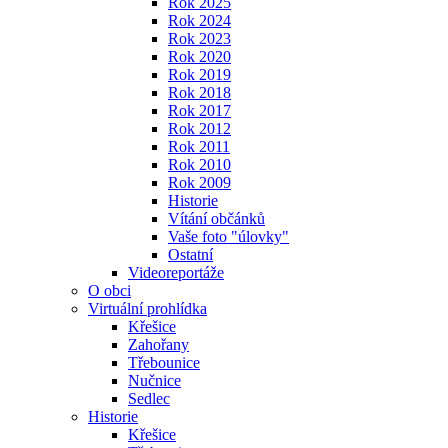
Rok 2025
Rok 2024
Rok 2023
Rok 2020
Rok 2019
Rok 2018
Rok 2017
Rok 2012
Rok 2011
Rok 2010
Rok 2009
Historie
Vítání občánků
Vaše foto "úlovky"
Ostatní
Videoreportáže
O obci
Virtuální prohlídka
Křešice
Zahořany
Třebounice
Nučnice
Sedlec
Historie
Křešice