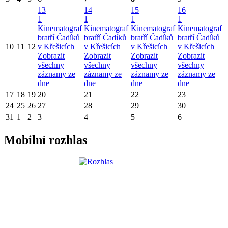
13
14
15
16
1
1
1
1
Kinematograf
Kinematograf
Kinematograf
Kinematograf
bratří Čadíků
bratří Čadíků
bratří Čadíků
bratří Čadíků
10
11
12
v Křešicích
v Křešicích
v Křešicích
v Křešicích
Zobrazit
Zobrazit
Zobrazit
Zobrazit
všechny
všechny
všechny
všechny
záznamy ze
záznamy ze
záznamy ze
záznamy ze
dne
dne
dne
dne
17
18
19
20
21
22
23
24
25
26
27
28
29
30
31
1
2
3
4
5
6
Mobilní rozhlas