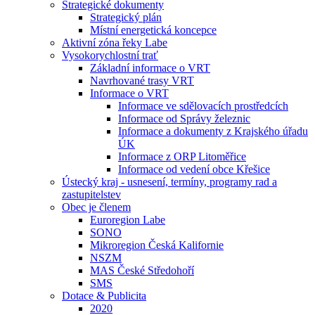
Strategické dokumenty
Strategický plán
Místní energetická koncepce
Aktivní zóna řeky Labe
Vysokorychlostní trať
Základní informace o VRT
Navrhované trasy VRT
Informace o VRT
Informace ve sdělovacích prostředcích
Informace od Správy železnic
Informace a dokumenty z Krajského úřadu
ÚK
Informace z ORP Litoměřice
Informace od vedení obce Křešice
Ústecký kraj - usnesení, termíny, programy rad a
zastupitelstev
Obec je členem
Euroregion Labe
SONO
Mikroregion Česká Kalifornie
NSZM
MAS České Středohoří
SMS
Dotace & Publicita
2020