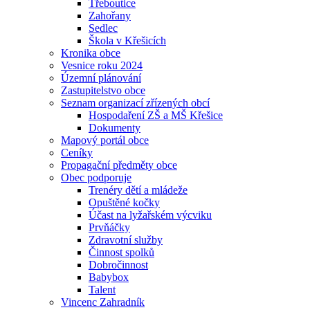
Třeboutice
Zahořany
Sedlec
Škola v Křešicích
Kronika obce
Vesnice roku 2024
Územní plánování
Zastupitelstvo obce
Seznam organizací zřízených obcí
Hospodaření ZŠ a MŠ Křešice
Dokumenty
Mapový portál obce
Ceníky
Propagační předměty obce
Obec podporuje
Trenéry dětí a mládeže
Opuštěné kočky
Účast na lyžařském výcviku
Prvňáčky
Zdravotní služby
Činnost spolků
Dobročinnost
Babybox
Talent
Vincenc Zahradník