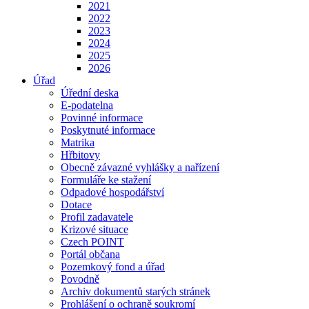
2021
2022
2023
2024
2025
2026
Úřad
Úřední deska
E-podatelna
Povinné informace
Poskytnuté informace
Matrika
Hřbitovy
Obecně závazné vyhlášky a nařízení
Formuláře ke stažení
Odpadové hospodářství
Dotace
Profil zadavatele
Krizové situace
Czech POINT
Portál občana
Pozemkový fond a úřad
Povodně
Archiv dokumentů starých stránek
Prohlášení o ochraně soukromí