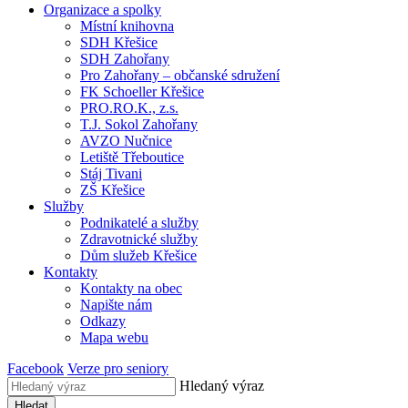
Organizace a spolky
Místní knihovna
SDH Křešice
SDH Zahořany
Pro Zahořany – občanské sdružení
FK Schoeller Křešice
PRO.RO.K., z.s.
T.J. Sokol Zahořany
AVZO Nučnice
Letiště Třeboutice
Stáj Tivani
ZŠ Křešice
Služby
Podnikatelé a služby
Zdravotnické služby
Dům služeb Křešice
Kontakty
Kontakty na obec
Napište nám
Odkazy
Mapa webu
Facebook
Verze pro seniory
Hledaný výraz
Hledat