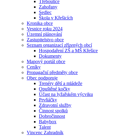
Třeboutice
Zahořany
Sedlec
Škola v Křešicích
Kronika obce
Vesnice roku 2024
Územní plánování
Zastupitelstvo obce
Seznam organizací zřízených obcí
Hospodaření ZŠ a MŠ Křešice
Dokumenty
Mapový portál obce
Ceníky
Propagační předměty obce
Obec podporuje
Trenéry dětí a mládeže
Opuštěné kočky
Účast na lyžařském výcviku
Prvňáčky
Zdravotní služby
Činnost spolků
Dobročinnost
Babybox
Talent
Vincenc Zahradník