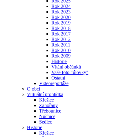
Rok 2025
Rok 2024
Rok 2023
Rok 2020
Rok 2019
Rok 2018
Rok 2017
Rok 2012
Rok 2011
Rok 2010
Rok 2009
Historie
Vítání občánků
Vaše foto "úlovky"
Ostatní
Videoreportáže
O obci
Virtuální prohlídka
Křešice
Zahořany
Třebounice
Nučnice
Sedlec
Historie
Křešice