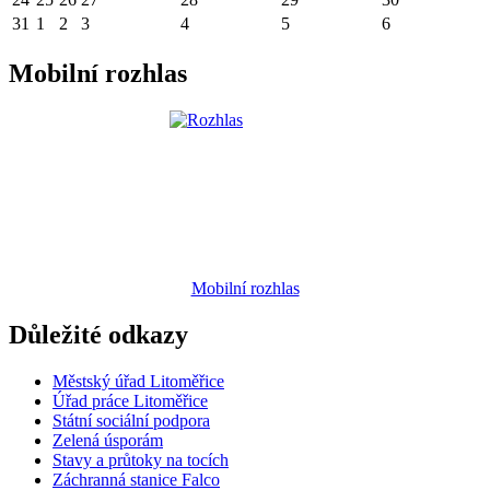
31
1
2
3
4
5
6
Mobilní rozhlas
Mobilní rozhlas
Důležité odkazy
Městský úřad Litoměřice
Úřad práce Litoměřice
Státní sociální podpora
Zelená úsporám
Stavy a průtoky na tocích
Záchranná stanice Falco