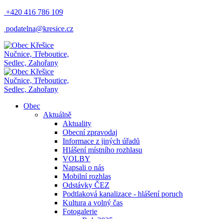
+420 416 786 109
podatelna@kresice.cz
Nučnice, Třeboutice,
Sedlec, Zahořany
Nučnice, Třeboutice,
Sedlec, Zahořany
Obec
Aktuálně
Aktuality
Obecní zpravodaj
Informace z jiných úřadů
Hlášení místního rozhlasu
VOLBY
Napsali o nás
Mobilní rozhlas
Odstávky ČEZ
Podtlaková kanalizace - hlášení poruch
Kultura a volný čas
Fotogalerie