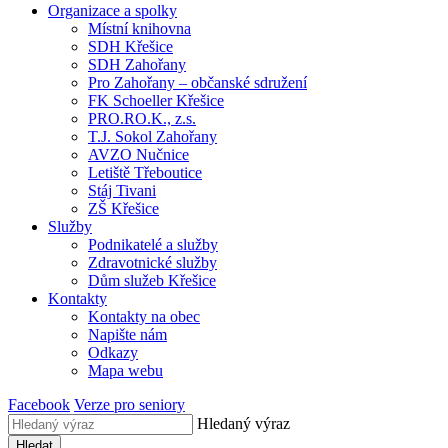
Organizace a spolky
Místní knihovna
SDH Křešice
SDH Zahořany
Pro Zahořany – občanské sdružení
FK Schoeller Křešice
PRO.RO.K., z.s.
T.J. Sokol Zahořany
AVZO Nučnice
Letiště Třeboutice
Stáj Tivani
ZŠ Křešice
Služby
Podnikatelé a služby
Zdravotnické služby
Dům služeb Křešice
Kontakty
Kontakty na obec
Napište nám
Odkazy
Mapa webu
Facebook
Verze pro seniory
Hledaný výraz
Hledat