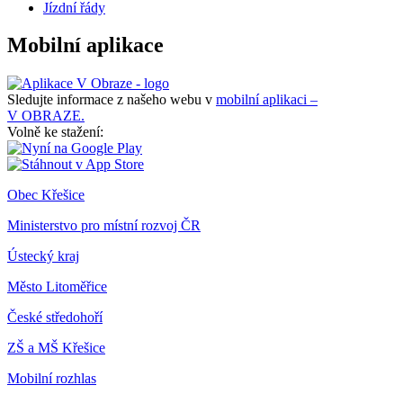
Jízdní řády
Mobilní aplikace
Sledujte informace z našeho webu v
mobilní aplikaci –
V OBRAZE.
Volně ke stažení:
Obec Křešice
Ministerstvo pro místní rozvoj ČR
Ústecký kraj
Město Litoměřice
České středohoří
ZŠ a MŠ Křešice
Mobilní rozhlas