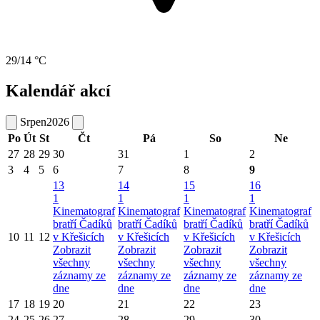
29/14 °C
Kalendář akcí
Srpen
2026
Po
Út
St
Čt
Pá
So
Ne
27
28
29
30
31
1
2
3
4
5
6
7
8
9
13
14
15
16
1
1
1
1
Kinematograf
Kinematograf
Kinematograf
Kinematograf
bratří Čadíků
bratří Čadíků
bratří Čadíků
bratří Čadíků
10
11
12
v Křešicích
v Křešicích
v Křešicích
v Křešicích
Zobrazit
Zobrazit
Zobrazit
Zobrazit
všechny
všechny
všechny
všechny
záznamy ze
záznamy ze
záznamy ze
záznamy ze
dne
dne
dne
dne
17
18
19
20
21
22
23
24
25
26
27
28
29
30