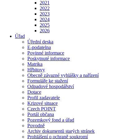
2021
2022
2023
2024
2025
2026
Úřad
Úřední deska
E-podatelna
Povinné informace
Poskytnuté informace
Matrika
Hřbitovy
Obecně závazné vyhlášky a nařízení
Formuláře ke stažení
Odpadové hospodářství
Dotace
Profil zadavatele
Krizové situace
Czech POINT
Portál občana
Pozemkový fond a úřad
Povodně
Archiv dokumentů starých stránek
Prohlášení o ochraně soukromí