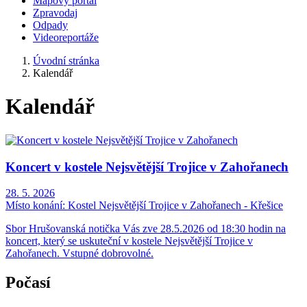
Mapový portál
Zpravodaj
Odpady
Videoreportáže
Úvodní stránka
Kalendář
Kalendář
Koncert v kostele Nejsvětější Trojice v Zahořanech
28. 5. 2026
Místo konání:
Kostel Nejsvětější Trojice v Zahořanech - Křešice
Sbor Hrušovanská notička Vás zve 28.5.2026 od 18:30 hodin na
koncert, který se uskuteční v kostele Nejsvětější Trojice v
Zahořanech. Vstupné dobrovolné.
Počasí