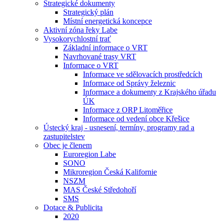
Strategické dokumenty
Strategický plán
Místní energetická koncepce
Aktivní zóna řeky Labe
Vysokorychlostní trať
Základní informace o VRT
Navrhované trasy VRT
Informace o VRT
Informace ve sdělovacích prostředcích
Informace od Správy železnic
Informace a dokumenty z Krajského úřadu
ÚK
Informace z ORP Litoměřice
Informace od vedení obce Křešice
Ústecký kraj - usnesení, termíny, programy rad a
zastupitelstev
Obec je členem
Euroregion Labe
SONO
Mikroregion Česká Kalifornie
NSZM
MAS České Středohoří
SMS
Dotace & Publicita
2020